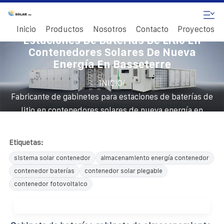
Fabricante De Gabinetes Para
Inicio
Productos
Nosotros
Contacto
Proyectos
Estaciones De Baterías De Litio En
Contenedores Solares De Nueva
Energía En Basseterre
/
INICIO
Fabricante de gabinetes para estaciones de baterías de
litio en contenedores solares de nueva energía en
Basseterre
Etiquetas:
sistema solar contenedor
almacenamiento energía contenedor
contenedor baterías
contenedor solar plegable
contenedor fotovoltaico