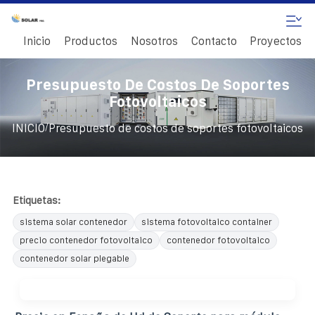
Inicio
Productos
Nosotros
Contacto
Proyectos
Presupuesto De Costos De Soportes
Fotovoltaicos
/
INICIO
Presupuesto de costos de soportes fotovoltaicos
Etiquetas:
sistema solar contenedor
sistema fotovoltaico container
precio contenedor fotovoltaico
contenedor fotovoltaico
contenedor solar plegable