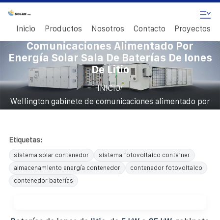
Inicio
Productos
Nosotros
Contacto
Proyectos
Wellington Gabinete De
Comunicaciones Alimentado Por
Energía Solar Sala De Baterías De Iones
De Litio
/
INICIO
Wellington gabinete de comunicaciones alimentado por
energía solar sala de baterías de iones de litio
Etiquetas:
sistema solar contenedor
sistema fotovoltaico container
almacenamiento energía contenedor
contenedor fotovoltaico
contenedor baterías