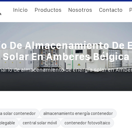
Inicio
Productos
Nosotros
Contacto
P
o De Almacenamiento De E
Solar En Amberes Bélgica
ario de almacenamiento de energía solar en Amber
a solar contenedor
almacenamiento energía contenedor
plegable
central solar móvil
contenedor fotovoltaico