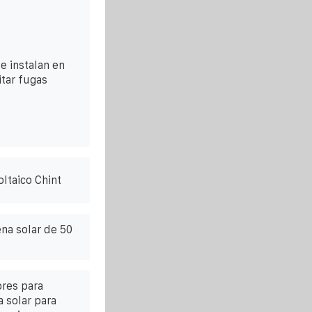
e instalan en
itar fugas
ltaico Chint
ena solar de 50
ores para
 solar para