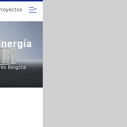
royectos
nergía
es Bélgica