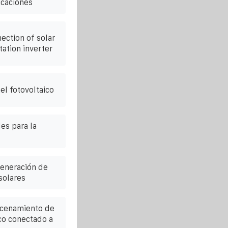
icaciones
ection of solar
ation inverter
el fotovoltaico
es para la
generación de
solares
macenamiento de
ico conectado a