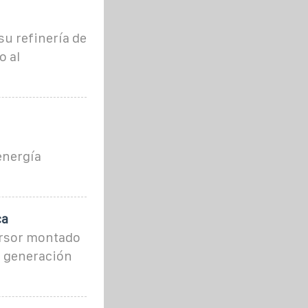
u refinería de
o al
energía
ca
ersor montado
a generación