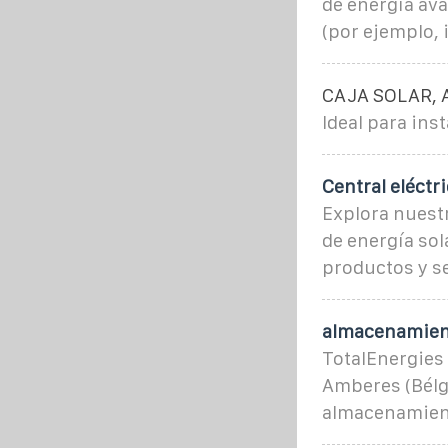
de energía ava
(por ejemplo, i
CAJA SOLAR, 
Ideal para ins
Central eléctr
Explora nuestr
de energía sol
productos y se
almacenamient
TotalEnergies
Amberes (Bélgi
almacenamient