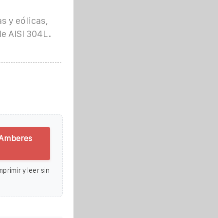
s y eólicas,
e AISI 304L.
 Amberes
primir y leer sin