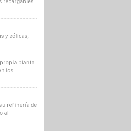
s recargables
s y eólicas,
 propia planta
en los
u refinería de
o al