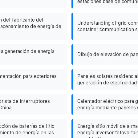
estaciones base de comun
del fabricante del
Understanding of grid conn
macenamiento de energía de
container communication st
la generación de energía
Dibujo de elevación de pan
mentación para exteriores
Paneles solares residencial
generación de electricidad
ista de interruptores
Calentador eléctrico para 
China
energía mediante paneles 
ión de baterías de litio
Energía sitio móvil de al
iento de energía en las
energía inversor fotovolta