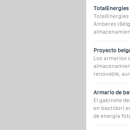
TotalEnergies 
TotalEnergies
Amberes (Bélgi
almacenamient
Proyecto belg
Los armarios 
almacenamient
renovable, au
Armario de bat
El gabinete d
en bastidor) 
de energía fot