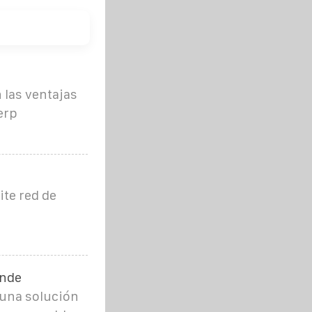
las ventajas
erp
te red de
ande
 una solución