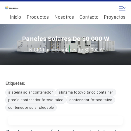
Inicio
Productos
Nosotros
Contacto
Proyectos
Paneles Solares De 30 000 W
/
INICIO
Paneles solares de 30 000 W
Etiquetas:
sistema solar contenedor
sistema fotovoltaico container
precio contenedor fotovoltaico
contenedor fotovoltaico
contenedor solar plegable