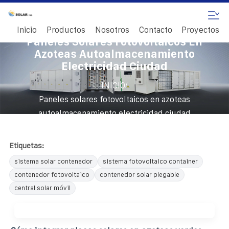
Inicio
Productos
Nosotros
Contacto
Proyectos
Paneles Solares Fotovoltaicos En
Azoteas Autoalmacenamiento
Electricidad Ciudad
/
INICIO
Paneles solares fotovoltaicos en azoteas
autoalmacenamiento electricidad ciudad
Etiquetas:
sistema solar contenedor
sistema fotovoltaico container
contenedor fotovoltaico
contenedor solar plegable
central solar móvil