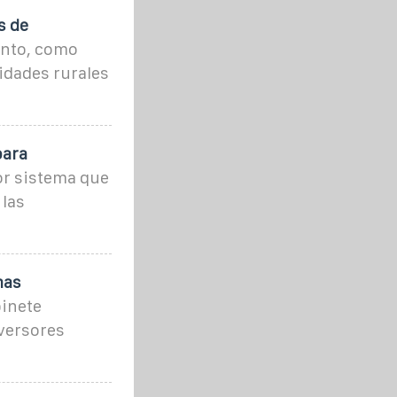
s de
ento, como
idades rurales
para
or sistema que
 las
mas
binete
nversores