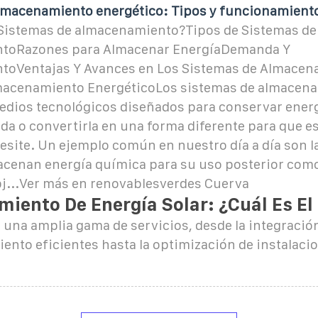
lmacenamiento energético: Tipos y funcionamient
Sistemas de almacenamiento?Tipos de Sistemas de
toRazones para Almacenar EnergíaDemanda Y
oVentajas Y Avances en Los Sistemas de Almacen
macenamiento EnergéticoLos sistemas de almacen
edios tecnológicos diseñados para conservar energ
a o convertirla en una forma diferente para que e
site. Un ejemplo común en nuestro día a día son la
macenan energía química para su uso posterior com
obj...Ver más en renovablesverdes Cuerva
iento De Energía Solar: ¿cuál Es El
una amplia gama de servicios, desde la integració
ento eficientes hasta la optimización de instalaci