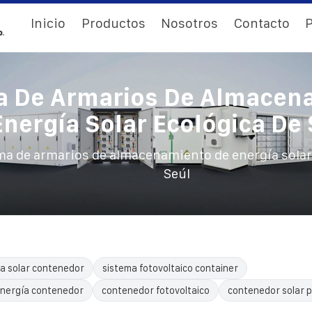
Inicio
Productos
Nosotros
Contacto
P
a De Armarios De Almacen
Energía Solar Ecológica De 
ma de armarios de almacenamiento de energía solar
Seúl
a solar contenedor
sistema fotovoltaico container
nergía contenedor
contenedor fotovoltaico
contenedor solar p