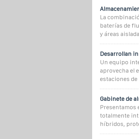
Almacenamient
La combinació
baterías de f
y áreas aislada
Desarrollan i
Un equipo int
aprovecha el e
estaciones de
Gabinete de a
Presentamos e
totalmente int
híbridos, prot