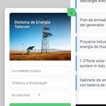
descargas eléc
×
Plan de entrada
Sistema de Energía
del generador
Telecom
Proyecto indus
energía de Hu
1 375mw solar 
system in italy
*
Gabinete de ene
*
con batería de
*