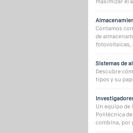
maximizar el 
Almacenamient
Contamos con 
de almacenami
fotovoltaicas,
Sistemas de a
Descubre cómo
tipos y su pap
Investigadore
Un equipo de i
Politècnica de
combina, por p