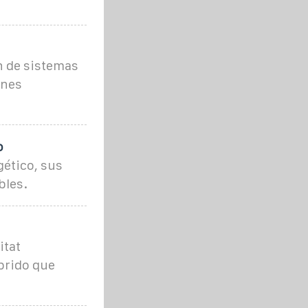
n de sistemas
ones
o
ético, sus
bles.
itat
íbrido que