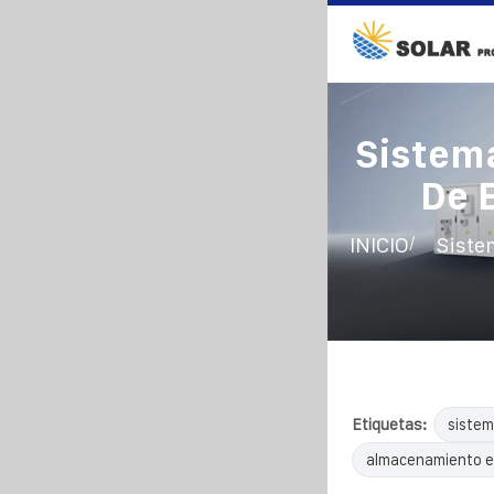
Sistem
De 
/
INICIO
Siste
Etiquetas:
sistem
almacenamiento e