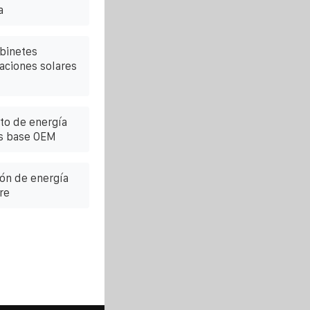
a
binetes
aciones solares
to de energía
es base OEM
ión de energía
re