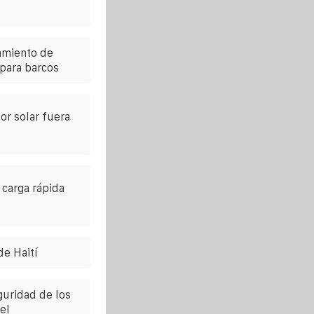
amiento de
para barcos
or solar fuera
 carga rápida
de Haití
guridad de los
el