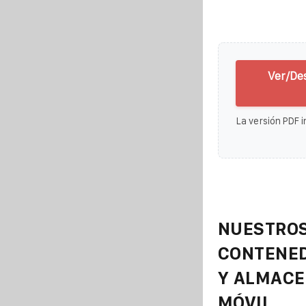
Ver/De
La versión PDF i
NUESTROS
CONTENE
Y ALMAC
MÓVIL