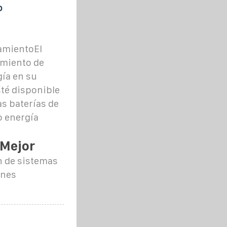
o
amientoEl
amiento de
ía en su
sté disponible
s baterías de
o energía
 Mejor
n de sistemas
ones