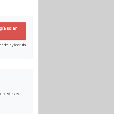
ía solar
primir y leer sin
rorredes en