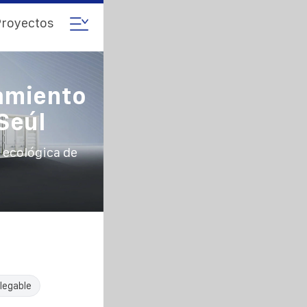
royectos
amiento
Seúl
 ecológica de
legable