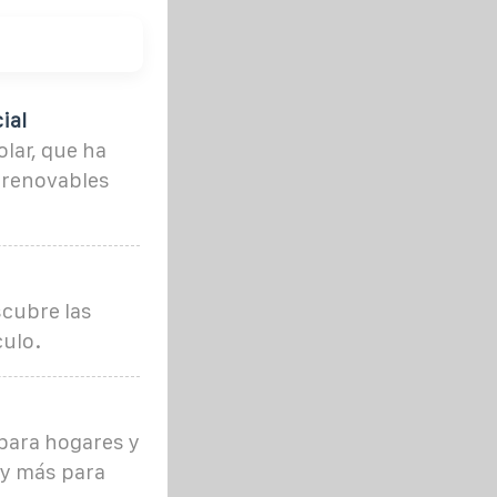
ial
lar, que ha
 renovables
scubre las
culo.
para hogares y
 y más para