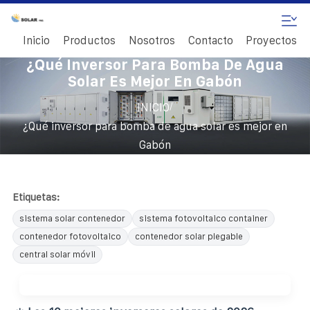
Inicio
Productos
Nosotros
Contacto
Proyectos
¿Qué Inversor Para Bomba De Agua
Solar Es Mejor En Gabón
/
INICIO
¿Qué inversor para bomba de agua solar es mejor en
Gabón
Etiquetas:
sistema solar contenedor
sistema fotovoltaico container
contenedor fotovoltaico
contenedor solar plegable
central solar móvil