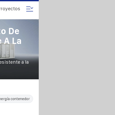
royectos
o De
 A La
sistente a la
nergía contenedor