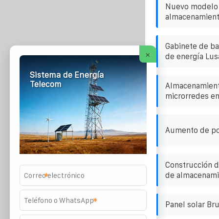
Nuevo modelo 
almacenamient
Gabinete de ba
×
de energía Lu
Sistema de Energía
Telecom
Almacenamient
microrredes e
Aumento de pot
Construcción d
de almacenamie
*
*
Panel solar Br