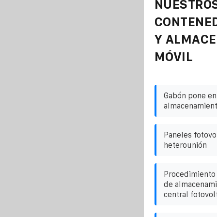
NUESTROS
CONTENE
Y ALMAC
MÓVIL
Gabón pone en
almacenamient
Paneles fotovol
heterounión
Procedimiento 
de almacenamie
central fotovol