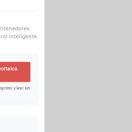
ontenedores
rol inteligente
voltaica
primir y leer sin