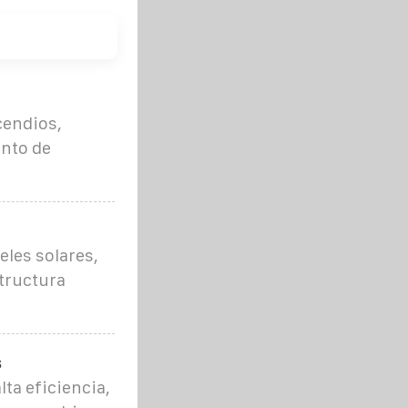
cendios,
nto de
les solares,
structura
s
ta eficiencia,