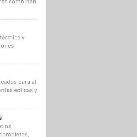
ores combinan
 térmica y
ciones
cados para el
ntas eólicas y
s
ecios
 completos,