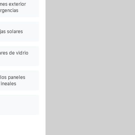
nes exterior
rgencias
jas solares
res de vidrio
los paneles
lineales