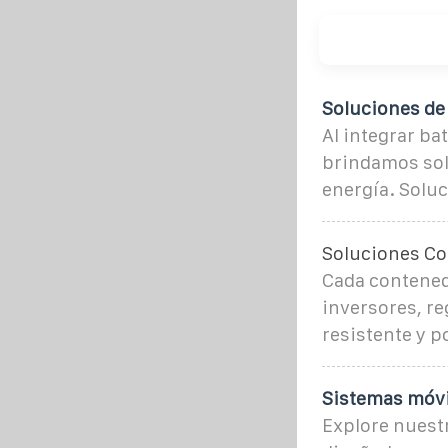
Soluciones de
Al integrar ba
brindamos sol
energía. Soluc
Soluciones C
Cada contened
inversores, re
resistente y po
Sistemas móvil
Explore nuestr