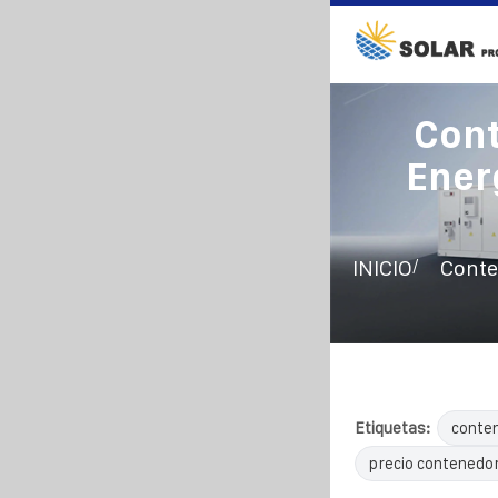
Con
Ener
/
INICIO
Conte
Etiquetas:
conten
precio contenedor