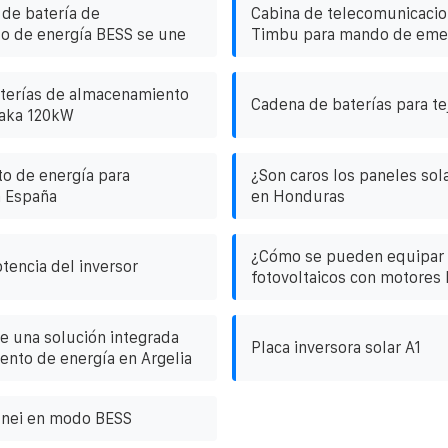
de batería de
Cabina de telecomunicacio
o de energía BESS se une
Timbu para mando de eme
terías de almacenamiento
Cadena de baterías para te
saka 120kW
o de energía para
¿Son caros los paneles sola
n España
en Honduras
¿Cómo se pueden equipar 
encia del inversor
fotovoltaicos con motores 
e una solución integrada
Placa inversora solar A1
nto de energía en Argelia
unei en modo BESS