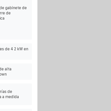
 de gabinete de
rre de
ica
res de 4 2 kW en
de alta
town
rías de
a a medida