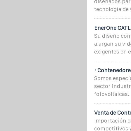
diseñados par
tecnología de
EnerOne CATL:
Su diseño comp
alargan su vid
exigentes en e
· Contenedore
Somos especia
sector industr
fotovoltaicas.
Venta de Conte
Importación di
competitivos 