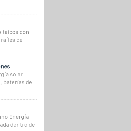
ltaicos con
raíles de
ones
gía solar
, baterías de
ano Energía
rada dentro de