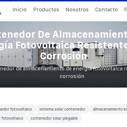
Inicio
Productos
Nosotros
Contacto
P
tenedor De Almacenamient
gía Fotovoltaica Resistente
Corrosión
nedor de almacenamiento de energía fotovoltaica re
corrosión
edor fotovoltaico
sistema solar contenedor
almacenamiento e
 fotovoltaico
contenedor solar plegable