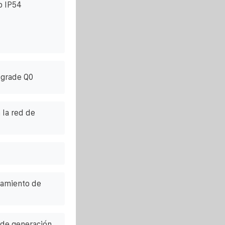
o IP54
 grade Q0
 la red de
amiento de
 de generación