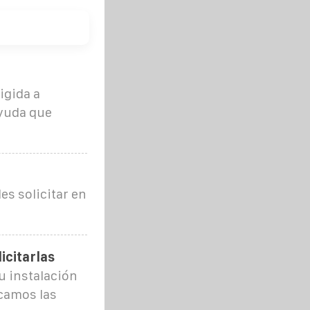
igida a
ayuda que
s solicitar en
icitarlas
u instalación
icamos las