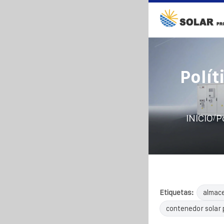
Polít
/
INICIO
P
Etiquetas:
almac
contenedor solar 