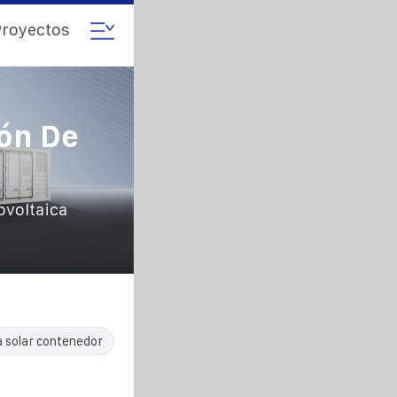
royectos
ión De
ovoltaica
a solar contenedor