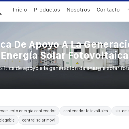
Inicio
Productos
Nosotros
Contacto
P
ica De Apoyo A La Generac
Energía Solar Fotovoltaica
olítica de apoyo a la generación de energía solar fot
enamiento energía contenedor
contenedor fotovoltaico
sistem
plegable
central solar móvil