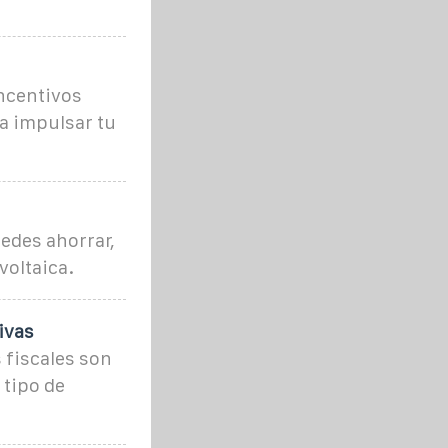
ncentivos
a impulsar tu
edes ahorrar,
voltaica.
ivas
 fiscales son
tipo de