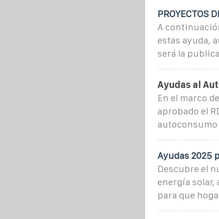
PROYECTOS DE
A continuación
estas ayuda, a
será la public
Ayudas al Au
En el marco de
aprobado el RD
autoconsumo e
Ayudas 2025 p
Descubre el n
energía solar,
para que hoga