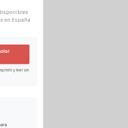
disponibles
es en España
solar
primir y leer sin
para