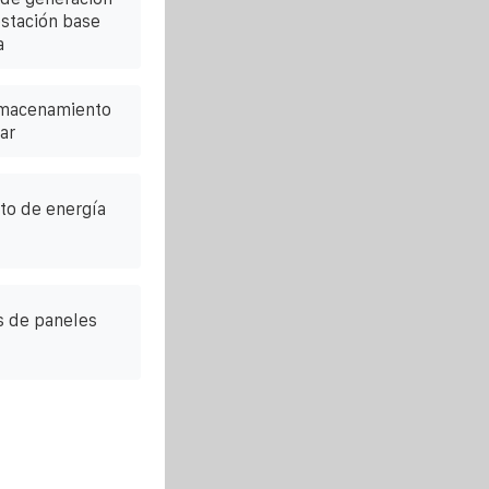
estación base
a
lmacenamiento
ar
to de energía
s de paneles