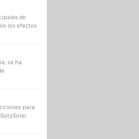
cipales de
os los efectos
a, se ha
de
cciones para
 SotySolar