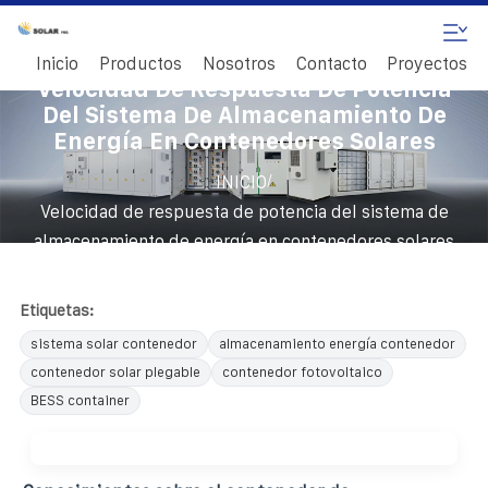
Inicio
Productos
Nosotros
Contacto
Proyectos
Velocidad De Respuesta De Potencia
Del Sistema De Almacenamiento De
Energía En Contenedores Solares
/
INICIO
Velocidad de respuesta de potencia del sistema de
almacenamiento de energía en contenedores solares
Etiquetas:
sistema solar contenedor
almacenamiento energía contenedor
contenedor solar plegable
contenedor fotovoltaico
BESS container