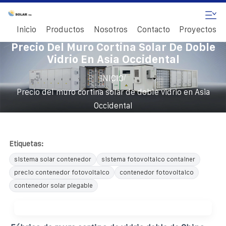
Inicio
Productos
Nosotros
Contacto
Proyectos
Precio Del Muro Cortina Solar De Doble
Vidrio En Asia Occidental
/
INICIO
Precio del muro cortina solar de doble vidrio en Asia
Occidental
Etiquetas:
sistema solar contenedor
sistema fotovoltaico container
precio contenedor fotovoltaico
contenedor fotovoltaico
contenedor solar plegable