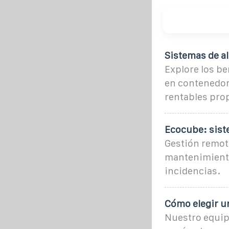
Sistemas de a
Explore los be
en contenedor
rentables pro
Ecocube: sist
Gestión remota
mantenimiento 
incidencias.
Cómo elegir un
Nuestro equipo