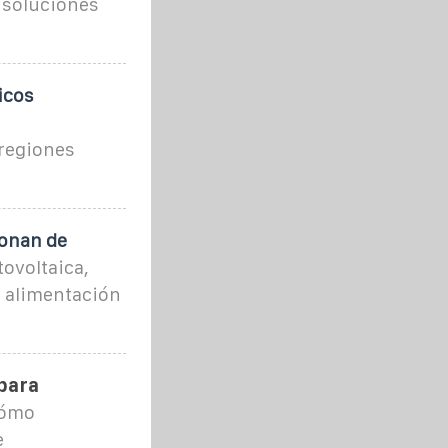
 soluciones
icos
 regiones
ionan de
tovoltaica,
a alimentación
 para
cómo
e