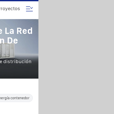
royectos
e La Red
ón De
de distribución
nergía contenedor