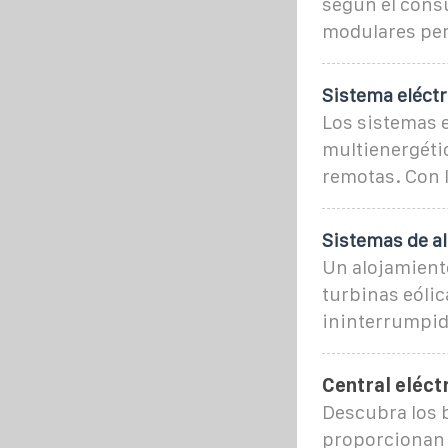
según el cons
modulares per
Sistema eléctr
Los sistemas e
multienergétic
remotas. Con 
Sistemas de a
Un alojamiento
turbinas eólic
ininterrumpid
Central eléct
Descubra los 
proporcionan e