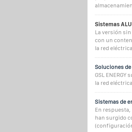
almacenamient
Sistemas ALU
La versión sin
con un conten
la red eléctri
Soluciones de 
GSL ENERGY su
la red eléctri
Sistemas de en
En respuesta, 
han surgido c
(configuración