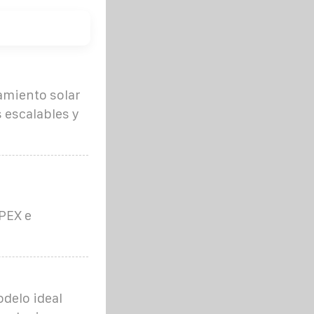
amiento solar
 escalables y
PEX e
odelo ideal