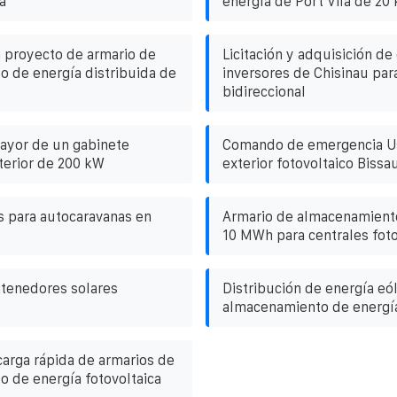
a
energía de Port Vila de 20
a proyecto de armario de
Licitación y adquisición de
 de energía distribuida de
inversores de Chisinau par
bidireccional
mayor de un gabinete
Comando de emergencia Us
terior de 200 kW
exterior fotovoltaico Bissa
s para autocaravanas en
Armario de almacenamient
10 MWh para centrales foto
tenedores solares
Distribución de energía eól
almacenamiento de energí
arga rápida de armarios de
 de energía fotovoltaica