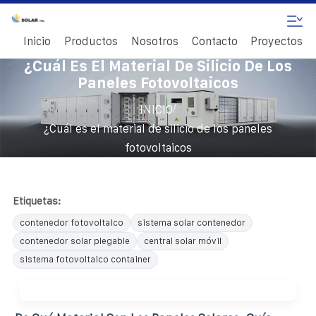
Inicio
Productos
Nosotros
Contacto
Proyectos
¿Cuál Es El Material De Silicio De Los
Paneles Fotovoltaicos
/
INICIO
¿Cuál es el material de silicio de los paneles
fotovoltaicos
Etiquetas:
contenedor fotovoltaico
sistema solar contenedor
contenedor solar plegable
central solar móvil
sistema fotovoltaico container