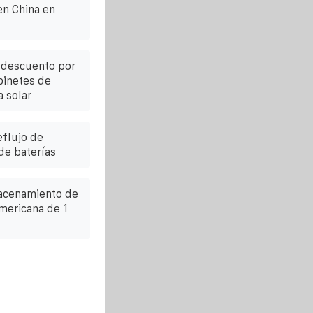
en China en
a descuento por
binetes de
 solar
eflujo de
de baterías
macenamiento de
mericana de 1