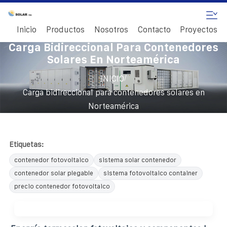
Inicio
Productos
Nosotros
Contacto
Proyectos
Carga Bidireccional Para Contenedores
Solares En Norteamérica
/
INICIO
Carga bidireccional para contenedores solares en
Norteamérica
Etiquetas:
contenedor fotovoltaico
sistema solar contenedor
contenedor solar plegable
sistema fotovoltaico container
precio contenedor fotovoltaico