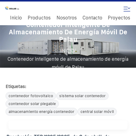
Inicio
Productos
Nosotros
Contacto
Proyectos
Contenedor Inteligente De
Almacenamiento De Energía Móvil De
Palau
/
INICIO
Contenedor inteligente de almacenamiento de energía
móvil de Palau
Etiquetas:
contenedor fotovoltaico
sistema solar contenedor
contenedor solar plegable
almacenamiento energía contenedor
central solar móvil