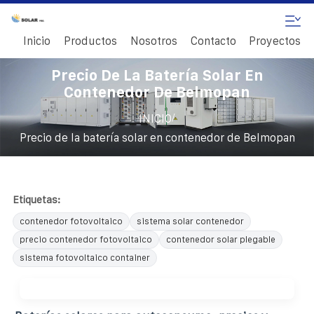
Inicio
Productos
Nosotros
Contacto
Proyectos
Precio De La Batería Solar En
Contenedor De Belmopan
/
INICIO
Precio de la batería solar en contenedor de Belmopan
Etiquetas:
contenedor fotovoltaico
sistema solar contenedor
precio contenedor fotovoltaico
contenedor solar plegable
sistema fotovoltaico container