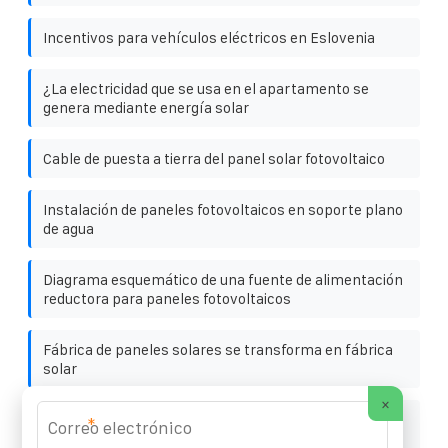
Incentivos para vehículos eléctricos en Eslovenia
¿La electricidad que se usa en el apartamento se
genera mediante energía solar
Cable de puesta a tierra del panel solar fotovoltaico
Instalación de paneles fotovoltaicos en soporte plano
de agua
Diagrama esquemático de una fuente de alimentación
reductora para paneles fotovoltaicos
Fábrica de paneles solares se transforma en fábrica
solar
×
Estación de almacenamiento de energía pequeña
*
fuera de la red en Perú