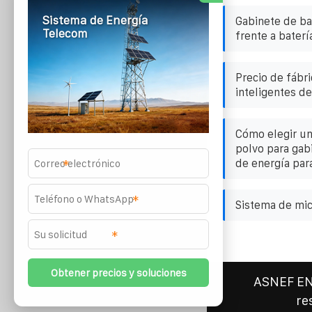
Sistema de Energía
Gabinete de bat
Telecom
frente a bater
Precio de fábri
inteligentes de
Cómo elegir un
polvo para ga
de energía par
*
*
Sistema de mic
*
ASNEF E
re