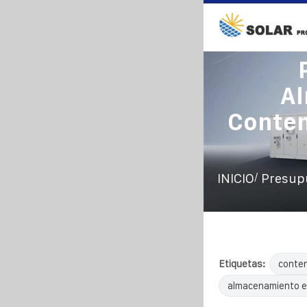
Al
Conten
/
INICIO
Presupu
Etiquetas:
conten
almacenamiento e