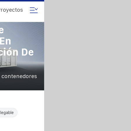
royectos
e
 En
ción De
n contenedores
legable