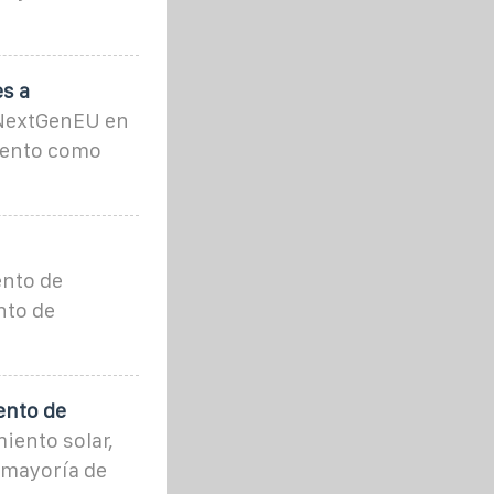
s a
 NextGenEU en
iento como
ento de
nto de
ento de
iento solar,
 mayoría de