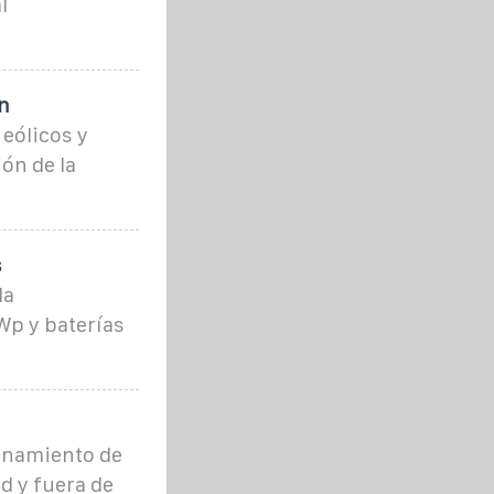
l
n
 eólicos y
ón de la
s
da
Wp y baterías
enamiento de
d y fuera de