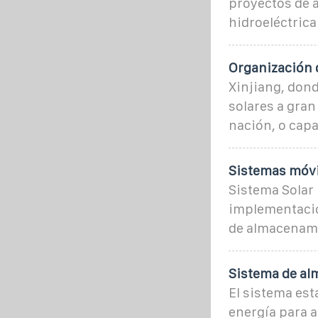
proyectos de 
hidroeléctrica
Organización 
Xinjiang, dond
solares a gran
nación, o capa
Sistemas móvil
Sistema Solar 
implementació
de almacenami
Sistema de al
El sistema es
energía para a