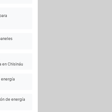
para
paneles
n
 en Chisináu
 energía
ión de energía