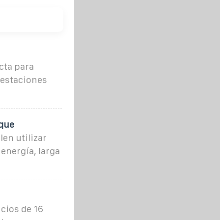
cta para
 estaciones
 que
en utilizar
 energía, larga
cios de 16