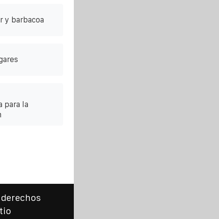
r y barbacoa
gares
 para la
n
 derechos
tio