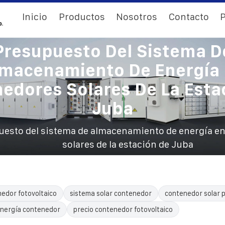
Inicio
Productos
Nosotros
Contacto
P
Presupuesto Del Sistema D
macenamiento De Energía
edores Solares De La Esta
Juba
esto del sistema de almacenamiento de energía e
solares de la estación de Juba
edor fotovoltaico
sistema solar contenedor
contenedor solar p
nergía contenedor
precio contenedor fotovoltaico