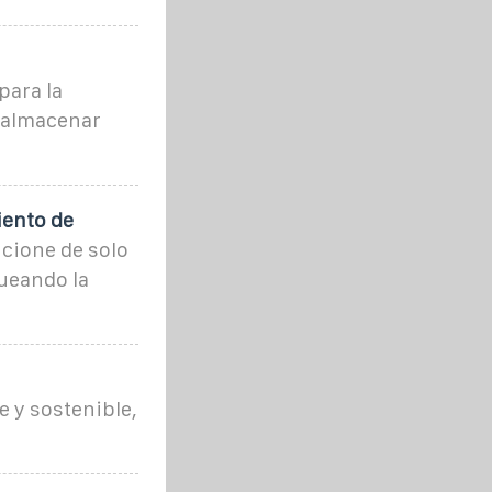
para la
e almacenar
iento de
cione de solo
queando la
e y sostenible,