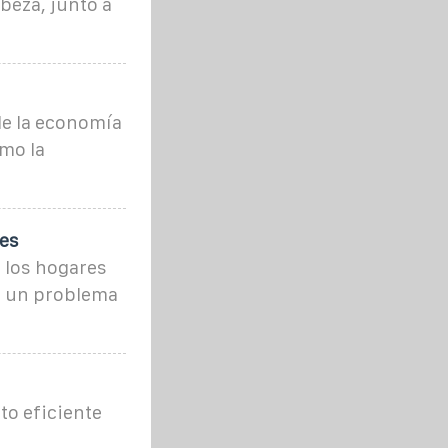
beza, junto a
de la economía
omo la
es
 los hogares
en un problema
to eficiente