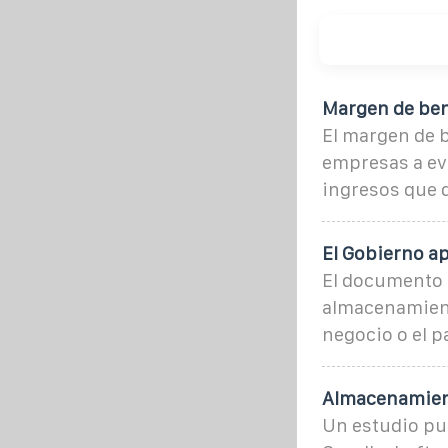
Margen de ben
El margen de b
empresas a eva
ingresos que 
El Gobierno a
El documento a
almacenamient
negocio o el p
Almacenamient
Un estudio pu