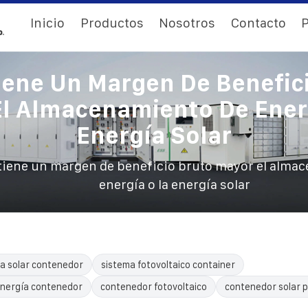
Inicio
Productos
Nosotros
Contacto
P
iene Un Margen De Benefic
l Almacenamiento De Ener
Energía Solar
tiene un margen de beneficio bruto mayor el alma
energía o la energía solar
a solar contenedor
sistema fotovoltaico container
nergía contenedor
contenedor fotovoltaico
contenedor solar p