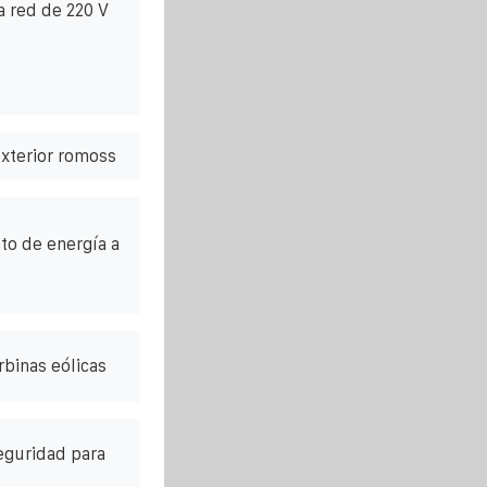
a red de 220 V
exterior romoss
o de energía a
rbinas eólicas
seguridad para