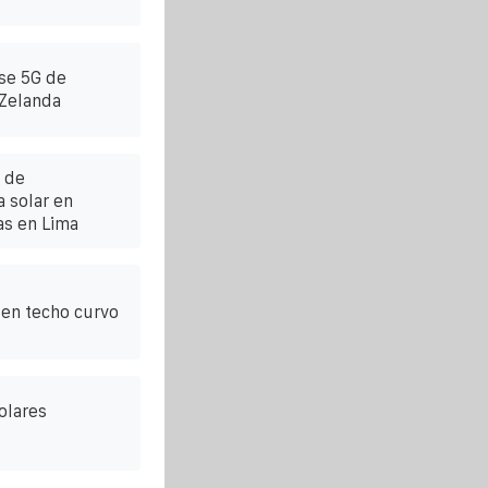
ase 5G de
Zelanda
 de
 solar en
as en Lima
 en techo curvo
olares