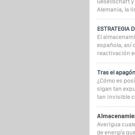
Gesellschaft y
Alemania, la l
ESTRATEGIA 
El almacenami
española, así 
reactivación e
Tras el apagó
¿Cómo es posib
sigan tan expu
tan invisible
Almacenamien
Averigua cuale
de energía que