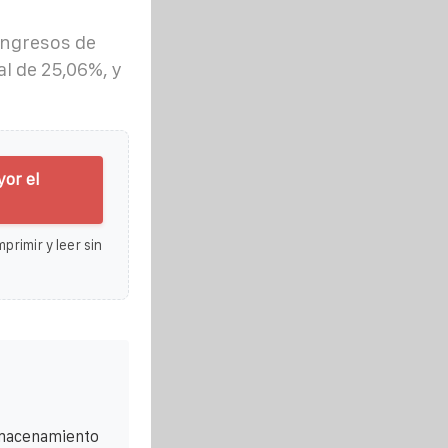
ingresos de
l de 25,06%, y
or el
primir y leer sin
lmacenamiento