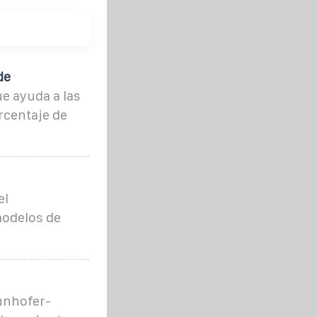
de
e ayuda a las
rcentaje de
el
modelos de
unhofer-