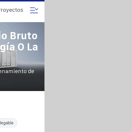
royectos
io Bruto
gía O La
cenamiento de
legable