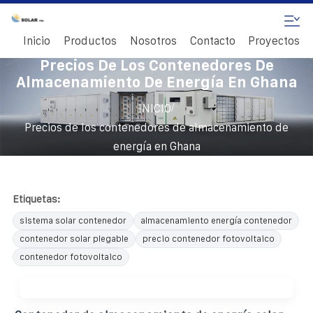
Inicio
Productos
Nosotros
Contacto
Proyectos
Precios De Los Contenedores De
Almacenamiento De Energía En Ghana
/
INICIO
Precios de los contenedores de almacenamiento de
energía en Ghana
Etiquetas:
sistema solar contenedor
almacenamiento energía contenedor
contenedor solar plegable
precio contenedor fotovoltaico
contenedor fotovoltaico