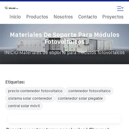
Inicio
Productos
Nosotros
Contacto
Proyectos
Materiales De Soporte Para Módulos
Fotovoltaicos
/
INICIO
Materiales de soporte para módulos fotovoltaicos
Etiquetas:
precio contenedor fotovoltaico
contenedor fotovoltaico
sistema solar contenedor
contenedor solar plegable
central solar móvil