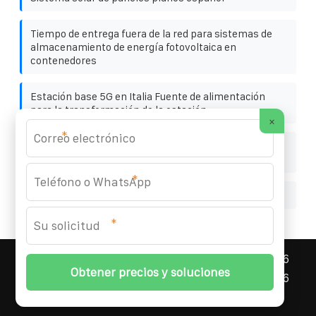
Tiempo de entrega fuera de la red para sistemas de
almacenamiento de energía fotovoltaica en
contenedores
Estación base 5G en Italia Fuente de alimentación
para la transformación de la estación
×
*
Fabricantes de equipos para gabinetes de baterías de
litio para contenedores solares
*
Inversor 60v-72v
*
ASNEF ENERGY STORAGE CONTAINER
© 2008-
2026
Todos los derechos reservados. | Teléfono:
+34 96
327 58 94
|
Mapa del sitio