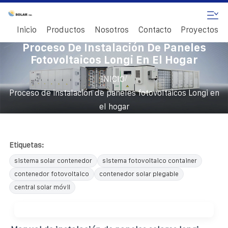
Inicio
Productos
Nosotros
Contacto
Proyectos
Proceso De Instalación De Paneles
Fotovoltaicos Longi En El Hogar
/
INICIO
Proceso de instalación de paneles fotovoltaicos Longi en
el hogar
Etiquetas:
sistema solar contenedor
sistema fotovoltaico container
contenedor fotovoltaico
contenedor solar plegable
central solar móvil