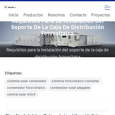
Inicio
Productos
Nosotros
Contacto
Proyectos
Requisitos Para La Instalación Del
Soporte De La Caja De Distribución
Fotovoltaica
/
INICIO
Requisitos para la instalación del soporte de la caja de
distribución fotovoltaica
Etiquetas:
sistema solar contenedor
sistema fotovoltaico container
contenedor fotovoltaico
contenedor solar plegable
central solar móvil