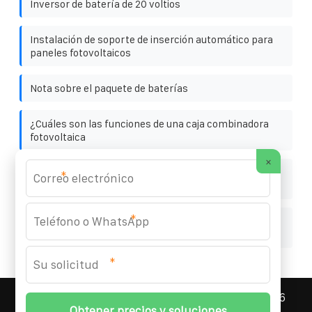
Inversor de batería de 20 voltios
Instalación de soporte de inserción automático para
paneles fotovoltaicos
Nota sobre el paquete de baterías
¿Cuáles son las funciones de una caja combinadora
fotovoltaica
×
Diagrama de instalación de caja fotovoltaica de placa
*
hueca
*
Empresa internacional que cotiza en bolsa en el
sector de inversores solares
*
ASNEF ENERGY STORAGE CONTAINER
© 2008-
2026