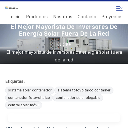
Inicio
Productos
Nosotros
Contacto
Proyectos
El Mejor Mayorista De Inversores De
Energía Solar Fuera De La Red
/
INICIO
El mejor mayorista de inversores de energía solar fuera
de la red
Etiquetas:
sistema solar contenedor
sistema fotovoltaico container
contenedor fotovoltaico
contenedor solar plegable
central solar móvil