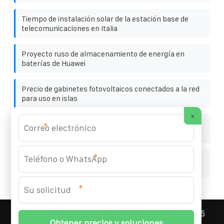
Tiempo de instalación solar de la estación base de
telecomunicaciones en Italia
Proyecto ruso de almacenamiento de energía en
baterías de Huawei
Precio de gabinetes fotovoltaicos conectados a la red
para uso en islas
×
Introducción al sistema de almacenamiento de
*
energía de Belice Huijue
*
Cómo evitar que los paneles fotovoltaicos generen
electricidad
*
ASNEF ENERGY STORAGE CONTAINER
© 2008-
2026