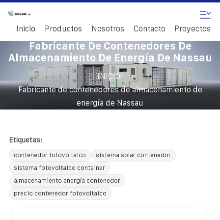
Inicio
Productos
Nosotros
Contacto
Proyectos
Fabricante De Contenedores De
Almacenamiento De Energía De Nassau
/
INICIO
Fabricante de contenedores de almacenamiento de
energía de Nassau
Etiquetas:
contenedor fotovoltaico
sistema solar contenedor
sistema fotovoltaico container
almacenamiento energía contenedor
precio contenedor fotovoltaico