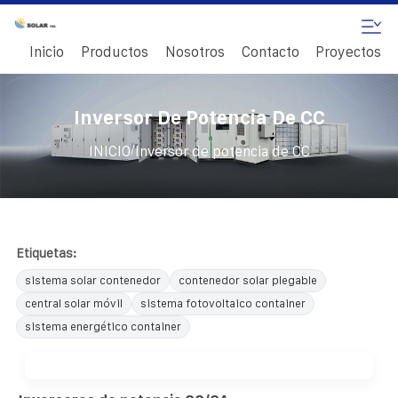
Inicio
Productos
Nosotros
Contacto
Proyectos
Inversor De Potencia De CC
/
INICIO
Inversor de potencia de CC
Etiquetas:
sistema solar contenedor
contenedor solar plegable
central solar móvil
sistema fotovoltaico container
sistema energético container