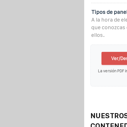
Tipos de panel
A la hora de e
que conozcas 
ellos.
Ver/Des
La versión PDF i
NUESTROS
CONTENE