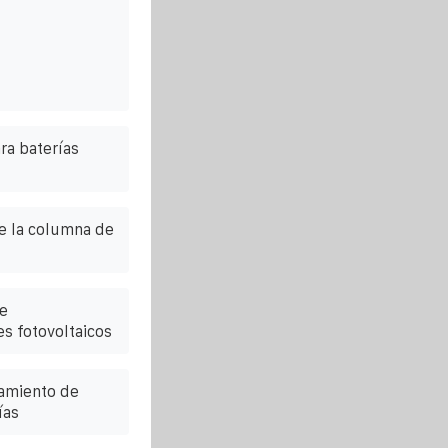
ra baterías
e la columna de
e
s fotovoltaicos
amiento de
ías