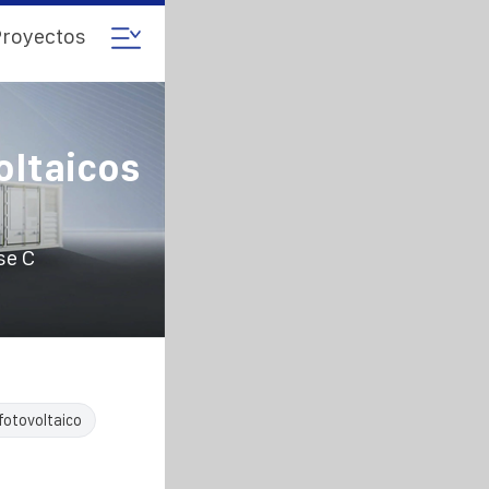
royectos
oltaicos
se C
fotovoltaico