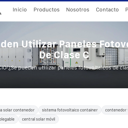
Inicio
Productos
Nosotros
Contacto
P
den Utilizar Paneles Fotov
De Clase C
/
CIO
¿Se pueden utilizar paneles fotovoltaicos de cla
a solar contenedor
sistema fotovoltaico container
contenedor 
plegable
central solar móvil