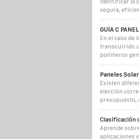
identificar la
segura, eficie
GUÍA C PANE
En el caso de 
transcurrido u
polímeros gen
Paneles Sola
Existen difere
elección corre
presupuesto, 
Clasificación 
Aprende sobre 
aplicaciones y