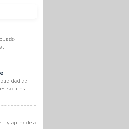
ecuado.
st
de
apacidad de
es solares,
e C y aprende a