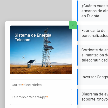
¿Cuánto cuesta 
armarios de a
en Etiopía
×
Fabricante de 
Sistema de Energía
personalizados
Telecom
Corriente de a
alimentación d
telecomunicaci
Inversor Cong
*
Diagrama de ev
*
soporte fotovo