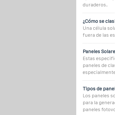
duraderos.
¿Cómo se clasi
Una célula sol
fuera de las e
Paneles Solare
Estas especifi
paneles de cla
especialmente
Tipos de panel
Los paneles s
para la generac
paneles fotovo