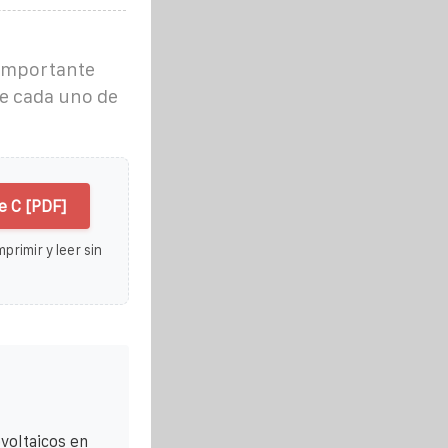
s importante
e cada uno de
e C [PDF]
primir y leer sin
voltaicos en