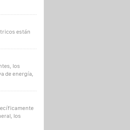
ctricos están
tes, los
a de energía,
pecíficamente
eral, los