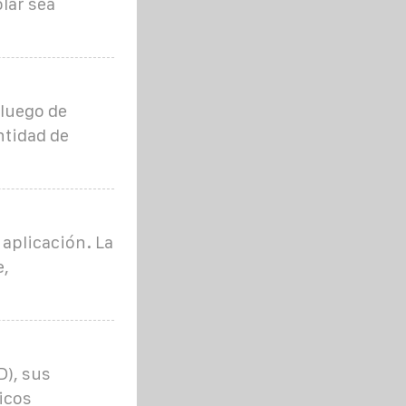
olar sea
 luego de
ntidad de
 aplicación. La
e,
D), sus
icos