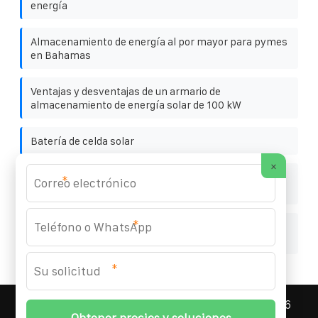
energía
Almacenamiento de energía al por mayor para pymes
en Bahamas
Ventajas y desventajas de un armario de
almacenamiento de energía solar de 100 kW
Batería de celda solar
×
Armario de almacenamiento de energía solar de 100
*
kW para plantas de cemento
*
Componentes para la generación de energía solar en
tejados
*
ASNEF ENERGY STORAGE CONTAINER
© 2008-
2026