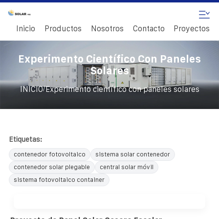
Inicio
Productos
Nosotros
Contacto
Proyectos
Experimento Científico Con Paneles
Solares
/
INICIO
Experimento científico con paneles solares
Etiquetas:
contenedor fotovoltaico
sistema solar contenedor
contenedor solar plegable
central solar móvil
sistema fotovoltaico container