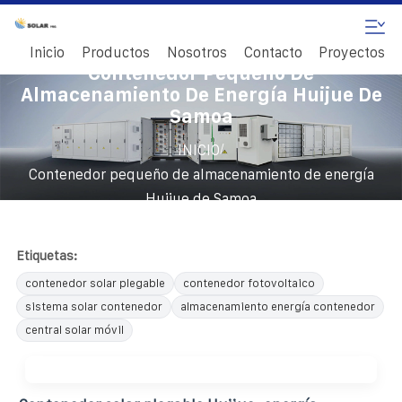
Inicio
Productos
Nosotros
Contacto
Proyectos
Contenedor Pequeño De
Almacenamiento De Energía Huijue De
Samoa
/
INICIO
Contenedor pequeño de almacenamiento de energía
Huijue de Samoa
Etiquetas:
contenedor solar plegable
contenedor fotovoltaico
sistema solar contenedor
almacenamiento energía contenedor
central solar móvil