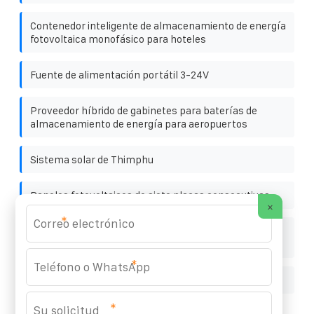
Contenedor inteligente de almacenamiento de energía
fotovoltaica monofásico para hoteles
Fuente de alimentación portátil 3-24V
Proveedor híbrido de gabinetes para baterías de
almacenamiento de energía para aeropuertos
Sistema solar de Thimphu
Paneles fotovoltaicos de siete placas consecutivas
×
*
¿Son buenos los paneles fotovoltaicos negros ¿Se
pueden utilizar
*
Construcción de paneles fotovoltaicos en el tejado
*