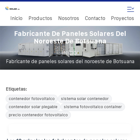
Inicio
Productos
Nosotros
Contacto
Proyectos
Fabricante De Paneles Solares Del
Noroeste De Botsuana
/
INICIO
Fabricante de paneles solares del noroeste de Botsuana
Etiquetas:
contenedor fotovoltaico
sistema solar contenedor
contenedor solar plegable
sistema fotovoltaico container
precio contenedor fotovoltaico