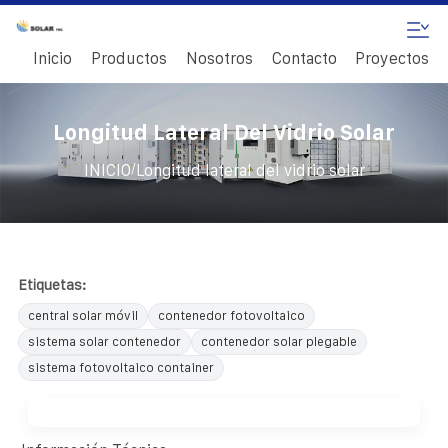
Inicio
Productos
Nosotros
Contacto
Proyectos
Longitud Lateral Del Vidrio Solar
/
INICIO
Longitud lateral del vidrio solar
Etiquetas:
central solar móvil
contenedor fotovoltaico
sistema solar contenedor
contenedor solar plegable
sistema fotovoltaico container