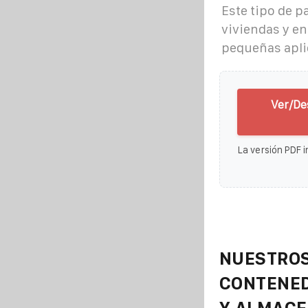
Este tipo de 
viviendas y en
pequeñas apli
Ver/De
La versión PDF i
NUESTROS
CONTENE
Y ALMAC