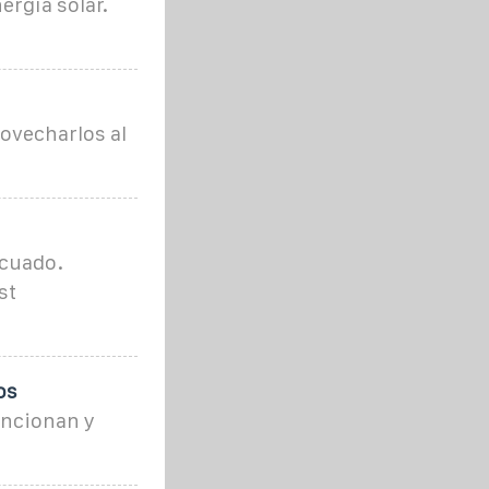
nergía solar.
ovecharlos al
ecuado.
st
os
uncionan y