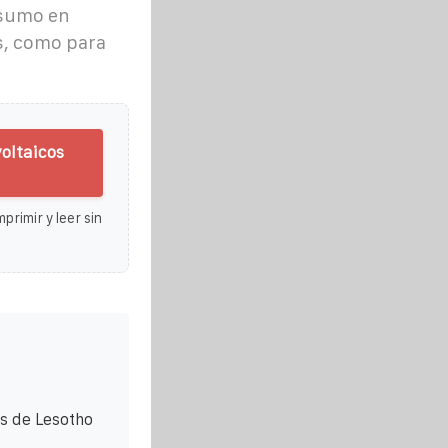
nsumo en
s, como para
voltaicos
primir y leer sin
s de Lesotho