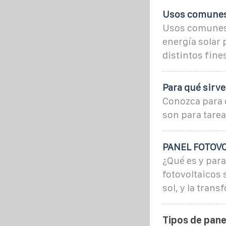
Usos comunes 
Usos comunes 
energía solar 
distintos fine
Para qué sirve
Conozca para q
son para tare
PANEL FOTOVOLT
¿Qué es y para
fotovoltaicos 
sol, y la trans
Tipos de pane