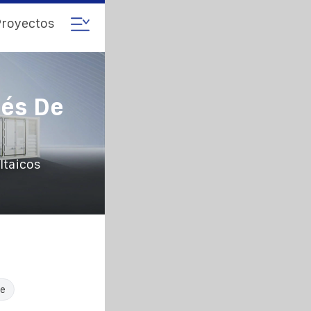
royectos
lés De
ltaicos
le