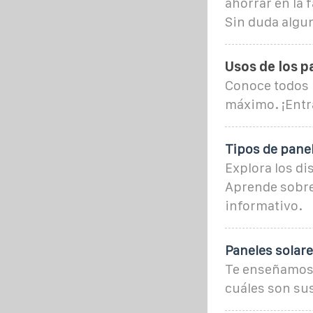
ahorrar en la f
Sin duda algun
Usos de los p
Conoce todos l
máximo. ¡Entra
Tipos de pane
Explora los di
Aprende sobre 
informativo.
Paneles solare
Te enseñamos 
cuáles son su