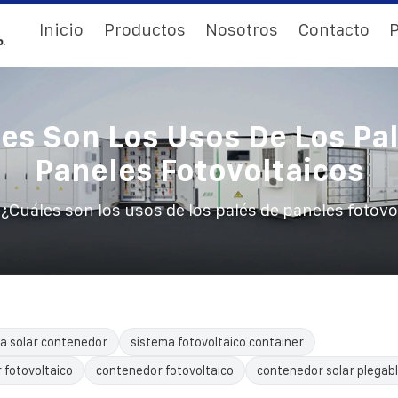
Inicio
Productos
Nosotros
Contacto
P
es Son Los Usos De Los Pa
Paneles Fotovoltaicos
/
¿Cuáles son los usos de los palés de paneles fotovo
a solar contenedor
sistema fotovoltaico container
 fotovoltaico
contenedor fotovoltaico
contenedor solar plegab