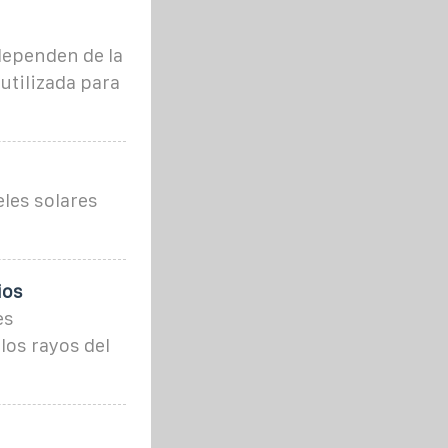
dependen de la
utilizada para
eles solares
ios
es
los rayos del