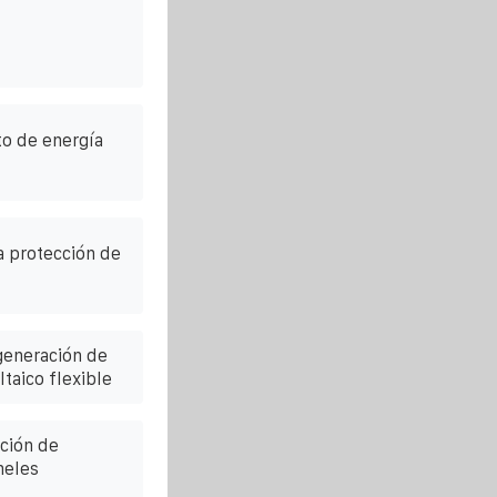
o de energía
a protección de
generación de
taico flexible
ación de
neles