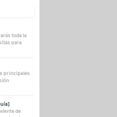
arás toda la
sitas para
us principales
sión
Guía]
celente de