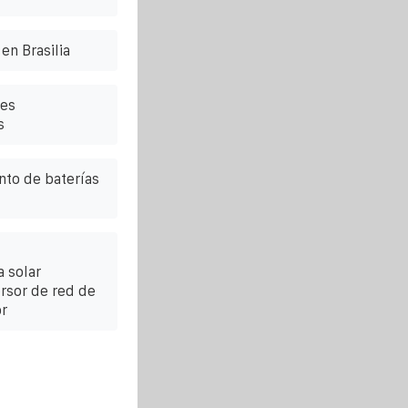
en Brasilia
les
s
to de baterías
 solar
ersor de red de
or