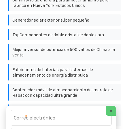
fábrica en Nueva York Estados Unidos
Generador solar exterior súper pequeño
TopComponentes de doble cristal de doble cara
Mejor inversor de potencia de 500 vatios de China a la
venta
Fabricantes de baterías para sistemas de
almacenamiento de energía distribuida
Contenedor móvil de almacenamiento de energía de
Rabat con capacidad ultra grande
Contenedor solar peruano sistema de
×
almacenamiento de energía con batería de litio y
*
contenedor solar