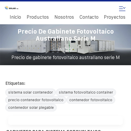
Inicio
Productos
Nosotros
Contacto
Proyectos
Precio De Gabinete Fotovoltaico
Australiano Serie M
/
INICIO
Precio de gabinete fotovoltaico australiano serie M
Etiquetas:
sistema solar contenedor
sistema fotovoltaico container
precio contenedor fotovoltaico
contenedor fotovoltaico
contenedor solar plegable