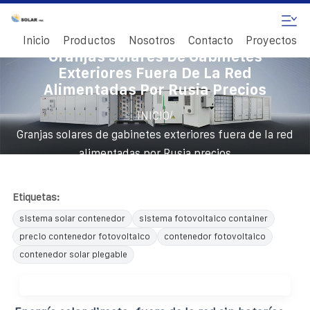
Inicio
Productos
Nosotros
Contacto
Proyectos
Granjas Solares De Gabinetes
Exteriores Fuera De La Red
Alimentadas Por Rusia Precios
/
INICIO
Granjas solares de gabinetes exteriores fuera de la red
alimentadas por Rusia precios
Etiquetas:
sistema solar contenedor
sistema fotovoltaico container
precio contenedor fotovoltaico
contenedor fotovoltaico
contenedor solar plegable