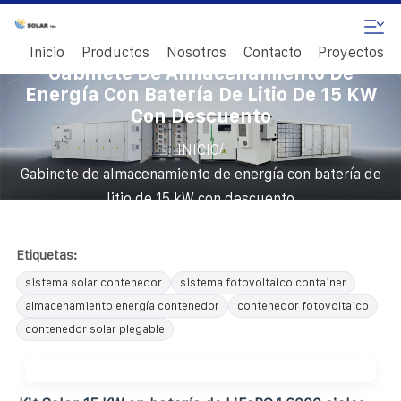
Inicio
Productos
Nosotros
Contacto
Proyectos
Gabinete De Almacenamiento De
Energía Con Batería De Litio De 15 KW
Con Descuento
/
INICIO
Gabinete de almacenamiento de energía con batería de
litio de 15 kW con descuento
Etiquetas:
sistema solar contenedor
sistema fotovoltaico container
almacenamiento energía contenedor
contenedor fotovoltaico
contenedor solar plegable