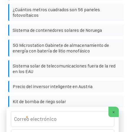
¿Cuántos metros cuadrados son 56 paneles
fotovoltaicos
Sistema de contenedores solares de Noruega
5G Microstation Gabinete de almacenamiento de
energía con batería de litio monofásico
Sistema solar de telecomunicaciones fuera de la red
en los EAU
Precio del inversor inteligente en Austria
Kit de bomba de riego solar
×
Armario integrado inteligente de 2 mW para sistemas
*
fotovoltaicos de bajo consumo en obras de
construcción