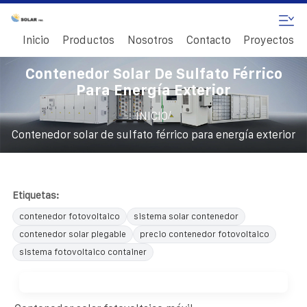
Inicio
Productos
Nosotros
Contacto
Proyectos
Contenedor Solar De Sulfato Férrico
Para Energía Exterior
/
INICIO
Contenedor solar de sulfato férrico para energía exterior
Etiquetas:
contenedor fotovoltaico
sistema solar contenedor
contenedor solar plegable
precio contenedor fotovoltaico
sistema fotovoltaico container