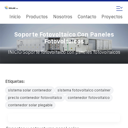
Inicio
Productos
Nosotros
Contacto
Proyectos
Soporte Fotovoltaico Con Paneles
Fotovoltaicos
/
INICIO
Soporte fotovoltaico con paneles fotovoltaicos
Etiquetas:
sistema solar contenedor
sistema fotovoltaico container
precio contenedor fotovoltaico
contenedor fotovoltaico
contenedor solar plegable