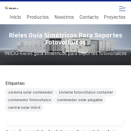
Inicio
Productos
Nosotros
Contacto
Proyectos
Rieles Guía Simétricos Para Soportes
Fotovoltaicos
/
INICIO
Rieles guía simétricos para soportes fotovoltaicos
Etiquetas:
sistema solar contenedor
sistema fotovoltaico container
contenedor fotovoltaico
contenedor solar plegable
central solar móvil