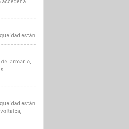
á acceder a
nqueidad están
 del armario,
os
nqueidad están
voltaica,