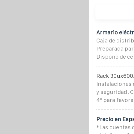
Armario eléct
Caja de distri
Preparada para
Dispone de cer
Rack 30ux60
Instalaciones 
y seguridad. C
4º para favore
Precio en Esp
*Las cuentas d