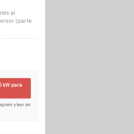
les al
versor (parte
30 kW para
primir y leer sin