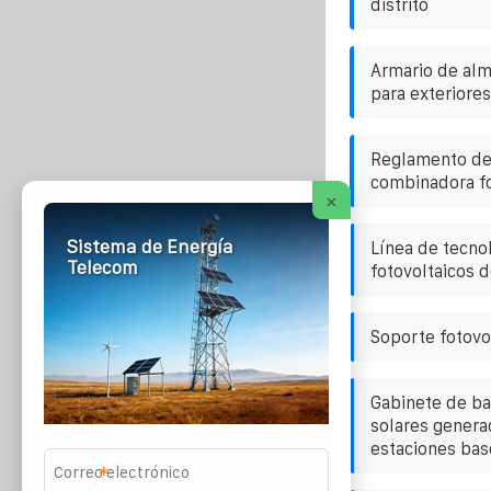
distrito
Armario de al
para exteriore
Reglamento de 
combinadora fo
×
Sistema de Energía
Línea de tecno
Telecom
fotovoltaicos 
Soporte fotovol
Gabinete de ba
solares genera
estaciones bas
*