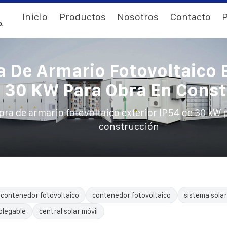
Inicio
Productos
Nosotros
Contacto
P
 De Armario Fotovoltaico E
 30 KW Para Obra En Cons
ra de armario fotovoltaico exterior IP54 de 30 kW 
construcción
 contenedor fotovoltaico
contenedor fotovoltaico
sistema sola
plegable
central solar móvil