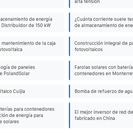
alta tensión
macenamiento de energía
¿Cuánta corriente suele te
s Distribuidor de 150 kW
de almacenamiento de ener
mantenimiento de la caja
Construcción integral de p
tovoltaica
fotovoltaicos
logía de paneles
Farolas solares con baterías
de PolandSolar
contenedores en Monterre
taico Cuijia
Bomba de refuerzo de agua
terías para contenedores
El mejor inversor de red d
ción de energía para
fabricado en China
e solares