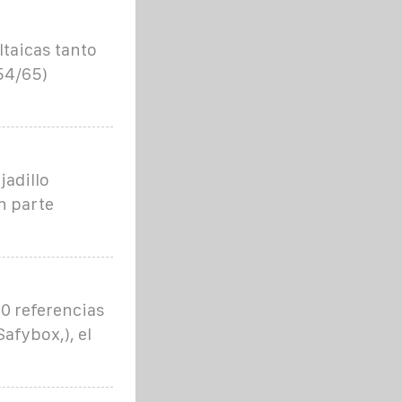
taicas tanto
(54/65)
jadillo
n parte
00 referencias
afybox,), el