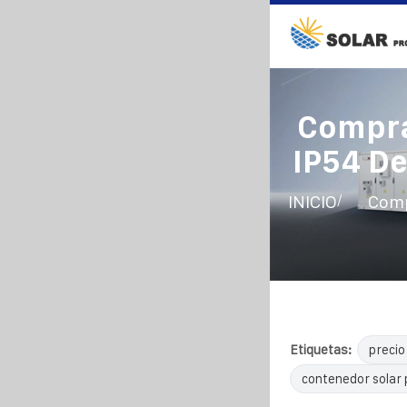
Compra
IP54 De
/
INICIO
Comp
Etiquetas:
precio
contenedor solar 