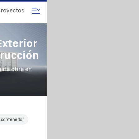
royectos
xterior
trucción
para obra en
r contenedor