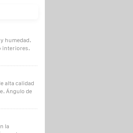
o y humedad.
 interiores.
 alta calidad
ie. Ángulo de
n la