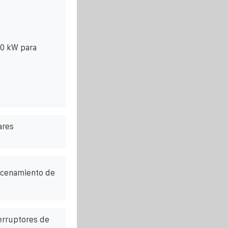
20 kW para
ares
acenamiento de
erruptores de