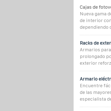
Cajas de fotov
Nueva gama de
de interior co
dependiendo de
Racks de exte
Armarios para 
prolongado por
exterior refor
Armario eléctr
Encuentre fáci
de las mayores
especialista de