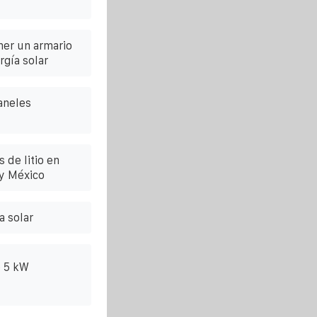
ner un armario
gía solar
aneles
 de litio en
y México
 solar
e 5 kW