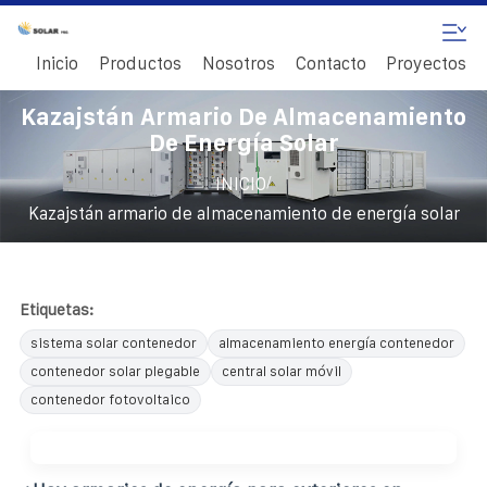
Inicio
Productos
Nosotros
Contacto
Proyectos
Kazajstán Armario De Almacenamiento
De Energía Solar
/
INICIO
Kazajstán armario de almacenamiento de energía solar
Etiquetas:
sistema solar contenedor
almacenamiento energía contenedor
contenedor solar plegable
central solar móvil
contenedor fotovoltaico