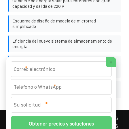
Gabinete de energía solar para exteriores con gran
capacidad y salida de 220 V
Esquema de diseño de modelo de microrred
simplificado
Eficiencia del nuevo sistema de almacenamiento de
energía
Precio óptimo de financiación para proyectos de
×
contenedores de almacenamiento de energía en
*
corriente continua
*
Presupuesto para armarios solares de 40 kWh para
uso en autopistas
*
ASNEF ENERGY STORAGE CONTAINER
© 2008-
2026
Todos los derechos reservados. | Teléfono:
+34 96