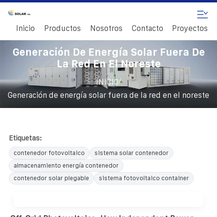
Inicio
Productos
Nosotros
Contacto
Proyectos
Generación De Energía Solar Fuera De
La Red En El Noreste
/
INICIO
Generación de energía solar fuera de la red en el noreste
Etiquetas:
contenedor fotovoltaico
sistema solar contenedor
almacenamiento energía contenedor
contenedor solar plegable
sistema fotovoltaico container