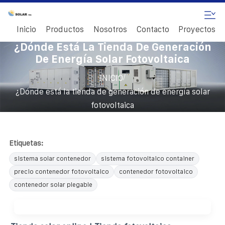
Inicio
Productos
Nosotros
Contacto
Proyectos
¿Dónde Está La Tienda De Generación
De Energía Solar Fotovoltaica
/
INICIO
¿Dónde está la tienda de generación de energía solar
fotovoltaica
Etiquetas:
sistema solar contenedor
sistema fotovoltaico container
precio contenedor fotovoltaico
contenedor fotovoltaico
contenedor solar plegable