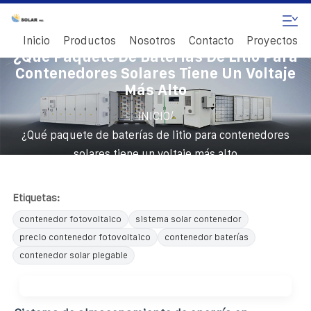
Inicio
Productos
Nosotros
Contacto
Proyectos
¿Qué Paquete De Baterías De Litio Para
Contenedores Solares Tiene Un Voltaje
Más Alto
/
INICIO
¿Qué paquete de baterías de litio para contenedores
solares tiene un voltaje más alto
Etiquetas:
contenedor fotovoltaico
sistema solar contenedor
precio contenedor fotovoltaico
contenedor baterías
contenedor solar plegable