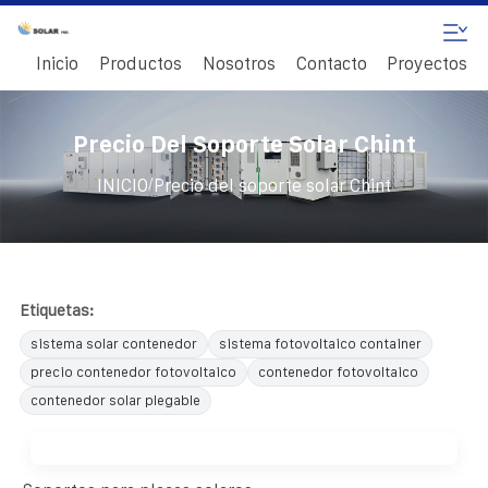
Inicio
Productos
Nosotros
Contacto
Proyectos
Precio Del Soporte Solar Chint
/
INICIO
Precio del soporte solar Chint
Etiquetas:
sistema solar contenedor
sistema fotovoltaico container
precio contenedor fotovoltaico
contenedor fotovoltaico
contenedor solar plegable