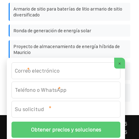
Armario de sitio para baterías de litio armario de sitio
diversificado
Ronda de generación de energía solar
Proyecto de almacenamiento de energía híbrida de
Mauricio
×
Plazo de entrega del contenedor solar de 500kW en
*
Santo Tomé
*
Inversión en almacenamiento de energía en el norte
de Chipre
*
ASNEF ENERGY STORAGE CONTAINER
© 2008-
2026
Todos los derechos reservados. | Teléfono:
+34 96