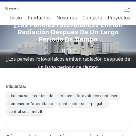
Inicio
Productos
Nosotros
Contacto
Proyectos
¿Los Paneles Fotovoltaicos Emiten
Radiación Después De Un Largo
Período De Tiempo
/
INICIO
¿Los paneles fotovoltaicos emiten radiación después de
un largo período de tiempo
Etiquetas:
sistema solar contenedor
sistema fotovoltaico container
contenedor fotovoltaico
contenedor solar plegable
central solar móvil