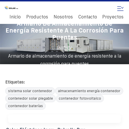
Inicio
Productos
Nosotros
Contacto
Proyectos
Armario De Almacenamiento De
Energía Resistente A La Corrosión Para
Puentes
/
INICIO
Armario de almacenamiento de energía resistente a la
corrosión para puentes
Etiquetas:
sistema solar contenedor
almacenamiento energía contenedor
contenedor solar plegable
contenedor fotovoltaico
contenedor baterías