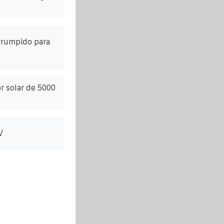
errumpido para
r solar de 5000
V