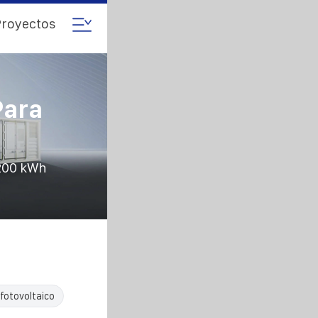
royectos
Para
 200 kWh
fotovoltaico