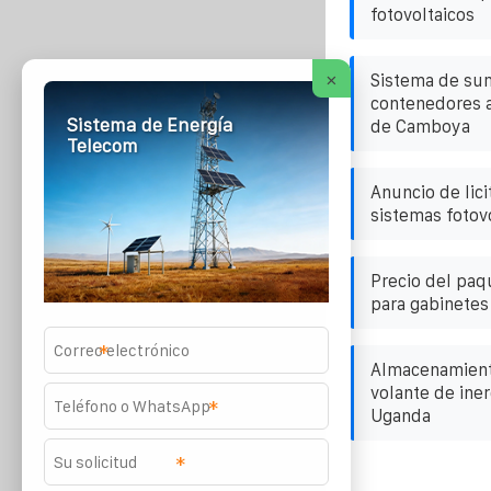
fotovoltaicos
×
Sistema de sum
contenedores a
Sistema de Energía
de Camboya
Telecom
Anuncio de lici
sistemas fotov
Precio del paqu
para gabinetes 
*
Almacenamient
volante de iner
*
Uganda
*