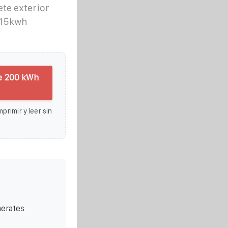
te exterior
215kwh
de 200 kWh
primir y leer sin
nerates