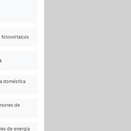
 fotovoltaicos
k
a doméstica
ersores de
es de energía