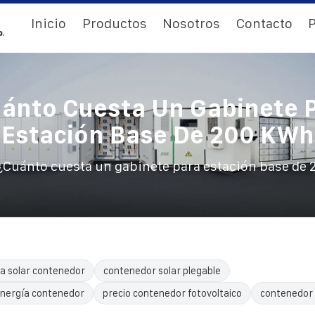
Inicio
Productos
Nosotros
Contacto
P
ánto Cuesta Un Gabinete 
Estación Base De 200 KWh
¿Cuánto cuesta un gabinete para estación base de
a solar contenedor
contenedor solar plegable
nergía contenedor
precio contenedor fotovoltaico
contenedor 