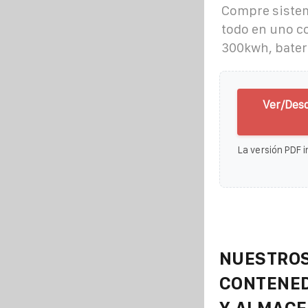
Compre sistem
todo en uno c
300kwh, baterí
Ver/Des
La versión PDF i
NUESTROS
CONTENE
Y ALMAC