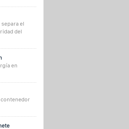
 separa el
ridad del
n
rgía en
n contenedor
nete