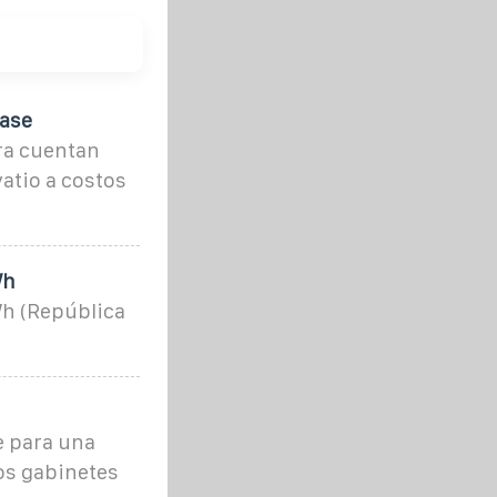
base
ra cuentan
atio a costos
Wh
Wh (República
e para una
ios gabinetes