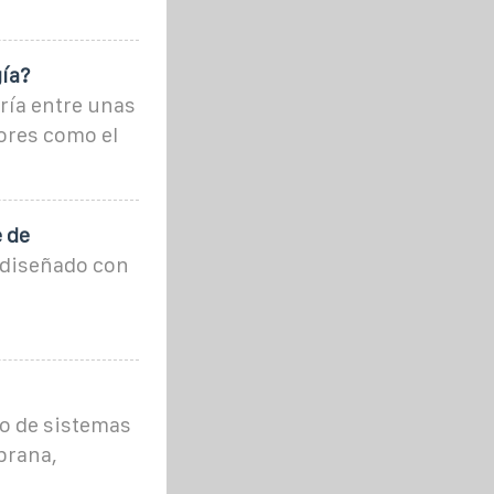
ía?
ría entre unas
ores como el
 de
 diseñado con
to de sistemas
prana,