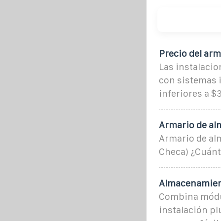
Precio del arm
Las instalaci
con sistemas 
inferiores a 
Armario de al
Armario de al
Checa) ¿Cuánto
Almacenamient
Combina módul
instalación pl