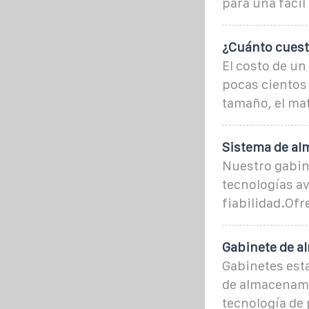
para una fáci
¿Cuánto cuest
El costo de un
pocas cientos 
tamaño, el mat
Sistema de al
Nuestro gabine
tecnologías a
fiabilidad.Of
Gabinete de a
Gabinetes est
de almacenami
tecnología de 