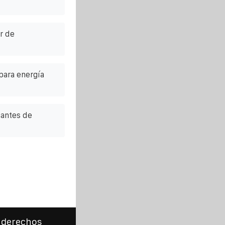
r de
para energía
cantes de
 derechos