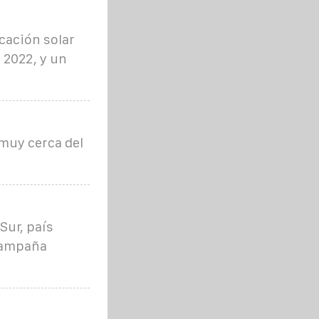
cación solar
 2022, y un
muy cerca del
Sur, país
 campaña