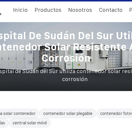
Inicio
Productos
Nosotros
Contacto
P
pital De Sudán Del Sur Uti
tenedor Solar Resistente 
Corrosión
pital de Sudán del Sur utiliza contenedor solar resi
corrosión
a solar contenedor
contenedor solar plegable
contenedor fotov
ías
central solar móvil