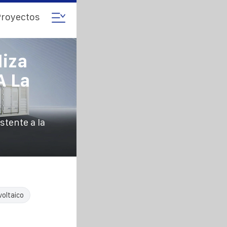
royectos
liza
A La
stente a la
oltaico