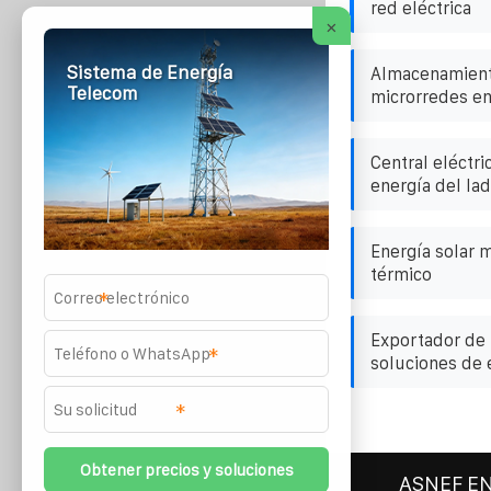
red eléctrica
×
Sistema de Energía
Almacenamient
Telecom
microrredes en
Central eléctr
energía del lad
Energía solar
térmico
*
Exportador de 
*
soluciones de 
*
ASNEF E