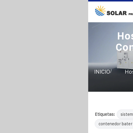
Hos
Con
/
INICIO
Hos
Etiquetas:
sistem
contenedor bater