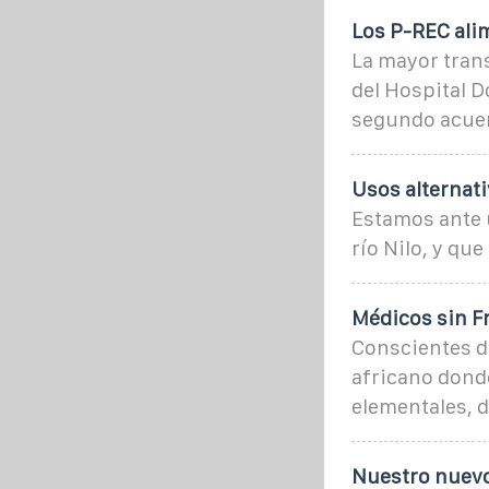
Los P-REC ali
La mayor trans
del Hospital D
segundo acue
Usos alternat
Estamos ante 
río Nilo, y qu
Médicos sin Fr
Conscientes de
africano donde
elementales, 
Nuestro nuevo 