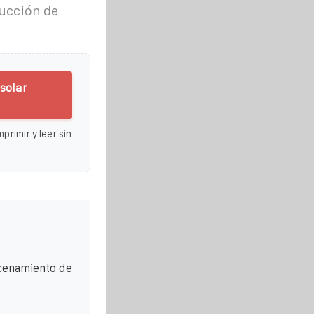
rucción de
solar
primir y leer sin
acenamiento de