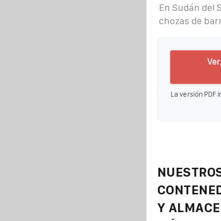
En Sudán del S
chozas de bar
Ver
La versión PDF i
NUESTROS
CONTENE
Y ALMAC