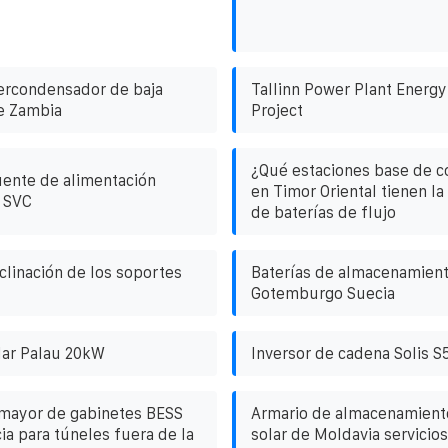
ercondensador de baja
Tallinn Power Plant Energy
e Zambia
Project
¿Qué estaciones base de 
uente de alimentación
en Timor Oriental tienen l
a SVC
de baterías de flujo
clinación de los soportes
Baterías de almacenamient
Gotemburgo Suecia
lar Palau 20kW
Inversor de cadena Solis S
 mayor de gabinetes BESS
Armario de almacenamient
cia para túneles fuera de la
solar de Moldavia servicio