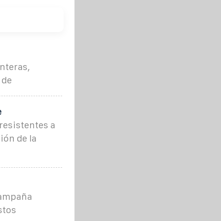
nteras,
 de
e
resistentes a
ión de la
 campaña
stos