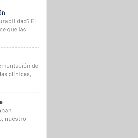
ón
urabilidad? El
ce que las
lementación de
as clínicas,
e
taban
o, nuestro