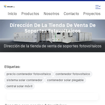
Inicio
Productos
Nosotros
Contacto
Proyectos
Dirección De La Tienda De Venta De
Soportes Fotovoltaicos
/
INICIO
Dirección de la tienda de venta de soportes fotovoltaicos
Etiquetas:
precio contenedor fotovoltaico
contenedor fotovoltaico
sistema solar contenedor
contenedor solar plegable
central solar móvil